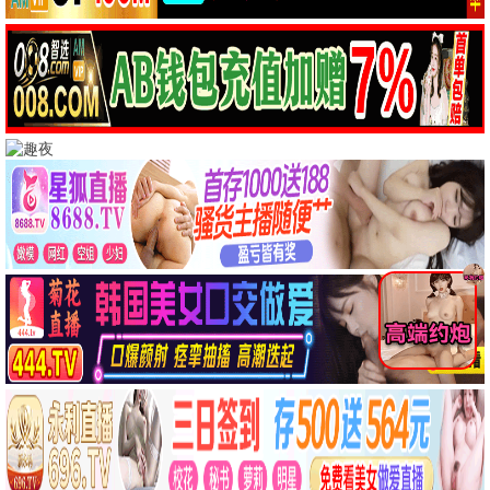
传道与真爱
HD中字
HD中字
音乐/剧情
替补悍警
圣母玛利亚
鲍勃·奥登科克
安妮·海瑟薇
📺 热播电视剧 · 全集追剧
更多 →
更新至06集
更新至22集
更新至02集
明珠奇谭第三季
古装/奇幻
主角
张嘉益
COURT!
日剧/律政
更新至07集
全15集
已完结
古装/奇幻
张嘉益,刘浩存
日剧/律政
过多的爱与谋杀
悬疑/爱情
吾岸
都市/情感
人间朝暮
古装/爱情
更新至09集
更新至8集
完结
悬疑/爱情
都市/情感
古装/爱情
证言
剧情/悬疑
家业
杨紫
铁血淞沪
朱雨辰
已完结
剧情/悬疑
杨紫,韩东君
朱雨辰,万茜
低智商犯罪
王骁
王骁,田曦薇