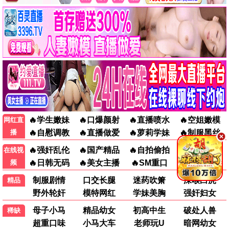
🎤 热门综艺 · 欢乐不停
更多 →
更新至08集
20260519期
20260519期
WANNA ONE GO
韩综/真人秀
金牌调解2026
情感/调解
人气美食
美食/综艺
20260519期
20260520期
更新至06集
韩综/真人秀
情感/调解
美食/综艺
X诊所2026
健康/科普
开始推理吧第四季
推理/综艺
心脏信号5
恋爱/观察
20260520期
更新中
健康/科普
推理/综艺
恋爱/观察
我家那小子2026
真人秀
你好星期六
何炅
真人秀
何炅,檀健次
✨ 热门动漫 · 新番连载
更多 →
更新至69集
更新至240集
国漫/玄幻
斗罗大陆5重生唐三
唐家三少/国漫
我被困在同一天一
动态漫/科幻
动态漫
千年
更新至25集
更新至108集
更新至658集
163集
唐家三少/国漫
动态漫/科幻