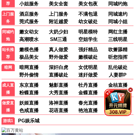
📱
完美适配
手机免费在线播放优化，适配所有主流移动设备。
🎬
海量资源
2026最新免费电影+热播电视剧实时更新。